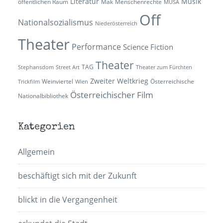
Literatur
Musik
öffentlichen Raum
Mak
Menschenrechte
MUSA
Off
Nationalsozialismus
Niederösterreich
Theater
Performance
Science Fiction
Theater
TAG
Stephansdom
Street Art
Theater zum Fürchten
Zweiter Weltkrieg
Weinviertel
Österreichische
Trickfilm
Wien
Österreichischer Film
Nationalbibliothek
Kategorien
Allgemein
beschäftigt sich mit der Zukunft
blickt in die Vergangenheit