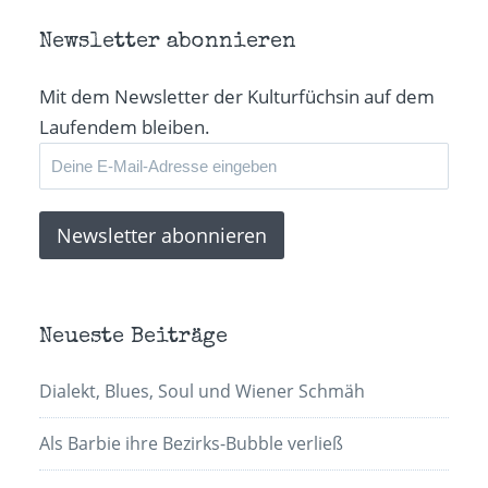
geöffnet)
geöffnet)
geöffnet)
senden
(Wird
in
Newsletter abonnieren
neuem
Fenster
geöffnet)
Mit dem Newsletter der Kulturfüchsin auf dem
Laufendem bleiben.
Neueste Beiträge
Dialekt, Blues, Soul und Wiener Schmäh
Als Barbie ihre Bezirks-Bubble verließ