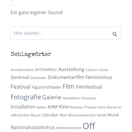
Ein ganz eigener Sound
Suchen
nach:
Schlagwörter
Ausstellung
Architektur
Animationsfilm
Cartoon
Comic
Dokumentarfilm
Feminismus
Denkmal
Denkmäler
Film
Festival
Filmfestival
Figurentheater
Fotografie
Galerie
Hamakom
Holocaust
Kino
Installation
KHM
Italien
Kosmos Theater
Kunst im
Krimi
Literatur
Musik
öffentlichen Raum
Mak
Menschenrechte
MUSA
Off
Nationalsozialismus
Niederösterreich