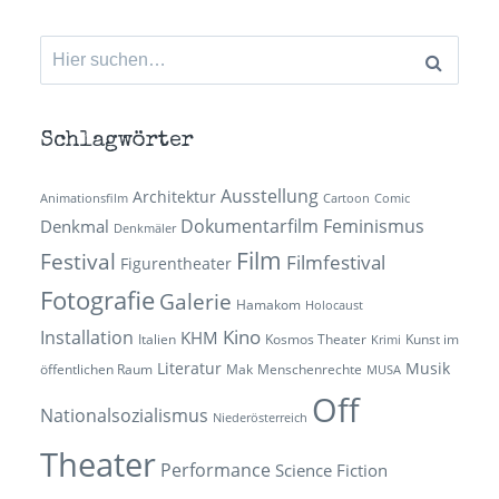
Suchen
nach:
Schlagwörter
Ausstellung
Architektur
Animationsfilm
Cartoon
Comic
Dokumentarfilm
Feminismus
Denkmal
Denkmäler
Film
Festival
Filmfestival
Figurentheater
Fotografie
Galerie
Hamakom
Holocaust
Kino
Installation
KHM
Italien
Kosmos Theater
Kunst im
Krimi
Literatur
Musik
öffentlichen Raum
Mak
Menschenrechte
MUSA
Off
Nationalsozialismus
Niederösterreich
Theater
Performance
Science Fiction