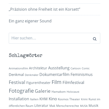
„Präzision ohne Freiheit ist ein Korsett”
Ein ganz eigener Sound
Suchen
nach:
Schlagwörter
Ausstellung
Architektur
Animationsfilm
Cartoon
Comic
Dokumentarfilm
Feminismus
Denkmal
Denkmäler
Film
Festival
Filmfestival
Figurentheater
Fotografie
Galerie
Hamakom
Holocaust
Kino
Installation
KHM
Italien
Kosmos Theater
Kunst im
Krimi
Literatur
Musik
öffentlichen Raum
Mak
Menschenrechte
MUSA