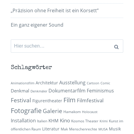
„Präzision ohne Freiheit ist ein Korsett”
Ein ganz eigener Sound
Suchen
nach:
Schlagwörter
Ausstellung
Architektur
Animationsfilm
Cartoon
Comic
Dokumentarfilm
Feminismus
Denkmal
Denkmäler
Film
Festival
Filmfestival
Figurentheater
Fotografie
Galerie
Hamakom
Holocaust
Kino
Installation
KHM
Italien
Kosmos Theater
Kunst im
Krimi
Literatur
Musik
öffentlichen Raum
Mak
Menschenrechte
MUSA