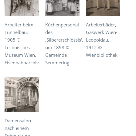
Arbeiter beim
Küchenpersonal
Arbeiterbäder,
Tunnelbau,
des
Gaswerk Wien-
1905 ©
‚Silbererschlössls‘,
Leopoldau,
Technisches
um 1898 ©
1912 ©
Museum Wien,
Gemeinde
Wienbibliothek
Eisenbahnarchiv
Semmering
Damensalon
nach einem
Entwurf von