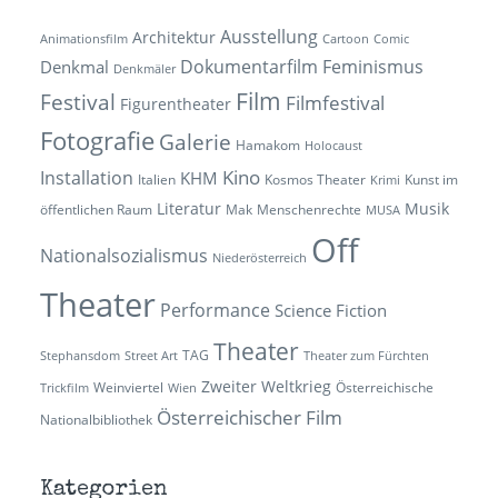
Ausstellung
Architektur
Animationsfilm
Cartoon
Comic
Dokumentarfilm
Feminismus
Denkmal
Denkmäler
Film
Festival
Filmfestival
Figurentheater
Fotografie
Galerie
Hamakom
Holocaust
Kino
Installation
KHM
Italien
Kosmos Theater
Kunst im
Krimi
Literatur
Musik
öffentlichen Raum
Mak
Menschenrechte
MUSA
Off
Nationalsozialismus
Niederösterreich
Theater
Performance
Science Fiction
Theater
TAG
Stephansdom
Street Art
Theater zum Fürchten
Zweiter Weltkrieg
Weinviertel
Österreichische
Trickfilm
Wien
Österreichischer Film
Nationalbibliothek
Kategorien