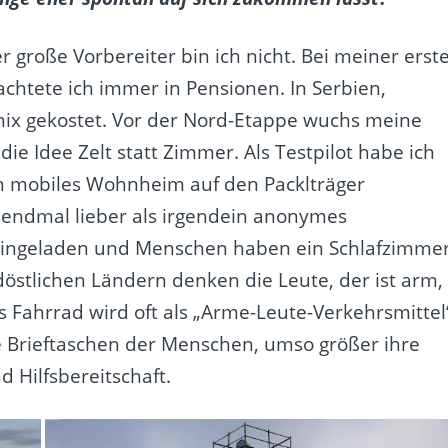
er große Vorbereiter bin ich nicht. Bei meiner erst
htete ich immer in Pensionen. In Serbien,
nix gekostet. Vor der Nord-Etappe wuchs meine
 die Idee Zelt statt Zimmer. Als Testpilot habe ich
in mobiles Wohnheim auf den Packlträger
ausendmal lieber als irgendein anonymes
eingeladen und Menschen haben ein Schlafzimme
döstlichen Ländern denken die Leute, der ist arm,
s Fahrrad wird oft als „Arme-Leute-Verkehrsmittel
e Brieftaschen der Menschen, umso größer ihre
 Hilfsbereitschaft.