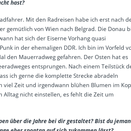
cht hast?
tradfahrer. Mit den Radreisen habe ich erst nach d
r gemütlich von Wien nach Belgrad. Die Donau b
wann hat sich der Eiserne Vorhang quasi
 Punk in der ehemaligen DDR. Ich bin im Vorfeld v
 Mal den Mauerradweg gefahren. Der Osten hat es
tseeradweges entsprungen. Nach einem Teilstück d
 dass ich gerne die komplette Strecke abradeln
 viel Zeit und irgendwann blühen Blumen im Kop
ltag nicht einstellen, es fehlt die Zeit um
en über die Jahre bei dir gestaltet? Bist du jeman
inge eher spontan auf sich zukommen lässt?