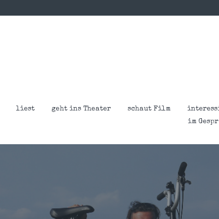
liest
geht ins Theater
schaut Film
interess
im Gesp