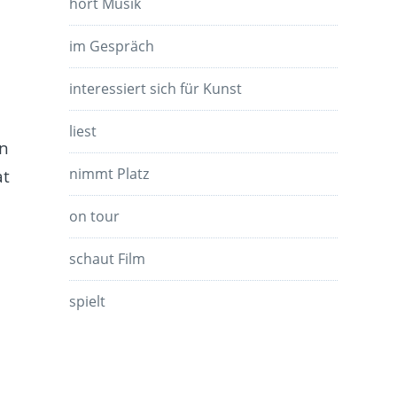
hört Musik
im Gespräch
interessiert sich für Kunst
liest
on
nimmt Platz
at
on tour
schaut Film
spielt