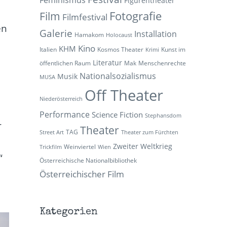
Figurentheater
Fotografie
Film
Filmfestival
en
Galerie
Installation
Hamakom
Holocaust
Kino
KHM
Italien
Kosmos Theater
Kunst im
Krimi
Literatur
öffentlichen Raum
Mak
Menschenrechte
Nationalsozialismus
Musik
MUSA
Off Theater
Niederösterreich
Performance
Science Fiction
Stephansdom
r
Theater
TAG
Street Art
Theater zum Fürchten
Zweiter Weltkrieg
Weinviertel
Trickfilm
Wien
“
Österreichische Nationalbibliothek
Österreichischer Film
Kategorien