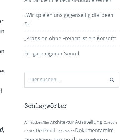
„Wir spielen uns gegenseitig die Ideen
er
zu“
in
„Präzision ohne Freiheit ist ein Korsett”
on
Ein ganz eigener Sound
es
Suchen
nach:
f
Schlagwörter
Ausstellung
Architektur
Animationsfilm
Cartoon
d,
Dokumentarfilm
Denkmal
Comic
Denkmäler
Festival
Feminismus