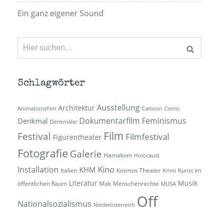
Ein ganz eigener Sound
Suchen
nach:
Schlagwörter
Ausstellung
Architektur
Animationsfilm
Cartoon
Comic
Dokumentarfilm
Feminismus
Denkmal
Denkmäler
Film
Festival
Filmfestival
Figurentheater
Fotografie
Galerie
Hamakom
Holocaust
Kino
Installation
KHM
Italien
Kosmos Theater
Kunst im
Krimi
Literatur
Musik
öffentlichen Raum
Mak
Menschenrechte
MUSA
Off
Nationalsozialismus
Niederösterreich