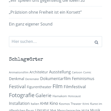
„Wir spielen uns gegenseitig die Ideen zu“
„Präzision ohne Freiheit ist ein Korsett”
Ein ganz eigener Sound
Suchen
nach:
Schlagwörter
Ausstellung
Architektur
Animationsfilm
Cartoon
Comic
Dokumentarfilm
Feminismus
Denkmal
Denkmäler
Film
Festival
Filmfestival
Figurentheater
Fotografie
Galerie
Hamakom
Holocaust
Kino
Installation
KHM
Italien
Kosmos Theater
Kunst im
Krimi
Literatur
Musik
öffentlichen Raum
Mak
Menschenrechte
MUSA