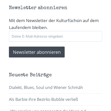
geöffnet)
geöffnet)
geöffnet)
senden
(Wird
in
Newsletter abonnieren
neuem
Fenster
geöffnet)
Mit dem Newsletter der Kulturfüchsin auf dem
Laufendem bleiben.
Neueste Beiträge
Dialekt, Blues, Soul und Wiener Schmäh
Als Barbie ihre Bezirks-Bubble verließ