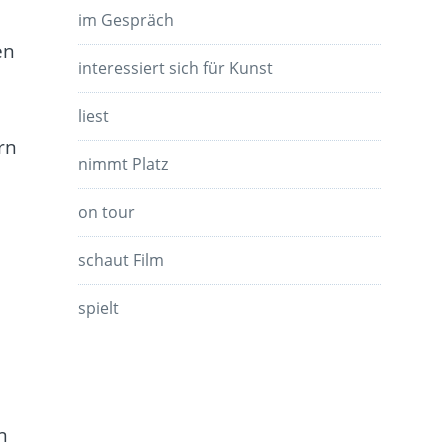
im Gespräch
en
interessiert sich für Kunst
liest
rn
nimmt Platz
on tour
schaut Film
spielt
,
n