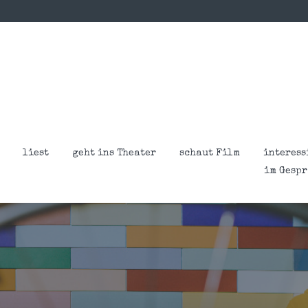
liest
geht ins Theater
schaut Film
interess
im Gesp