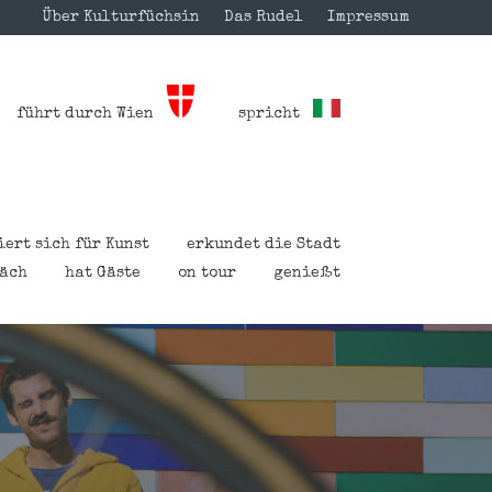
Über Kulturfüchsin
Das Rudel
Impressum
führt durch Wien
spricht
iert sich für Kunst
erkundet die Stadt
räch
hat Gäste
on tour
genießt