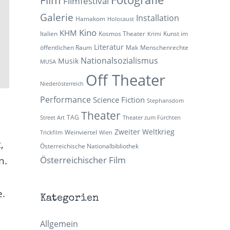
Filmfestival
Galerie
Installation
Hamakom
Holocaust
Kino
KHM
Italien
Kosmos Theater
Kunst im
Krimi
Literatur
öffentlichen Raum
Mak
Menschenrechte
Nationalsozialismus
Musik
MUSA
Off Theater
Niederösterreich
Performance
Science Fiction
Stephansdom
Theater
TAG
Street Art
Theater zum Fürchten
Zweiter Weltkrieg
Weinviertel
Trickfilm
Wien
,
Österreichische Nationalbibliothek
n.
Österreichischer Film
e.
Kategorien
Allgemein