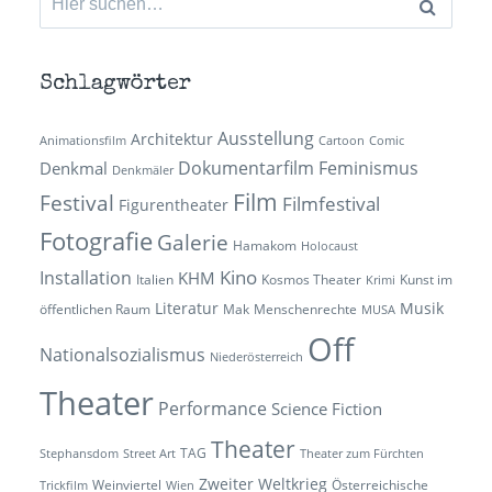
nach:
Schlagwörter
Ausstellung
Architektur
Animationsfilm
Cartoon
Comic
Dokumentarfilm
Feminismus
Denkmal
Denkmäler
Film
Festival
Filmfestival
Figurentheater
Fotografie
Galerie
Hamakom
Holocaust
Kino
Installation
KHM
Italien
Kosmos Theater
Kunst im
Krimi
Literatur
Musik
öffentlichen Raum
Mak
Menschenrechte
MUSA
Off
Nationalsozialismus
Niederösterreich
Theater
Performance
Science Fiction
Theater
TAG
Stephansdom
Street Art
Theater zum Fürchten
Zweiter Weltkrieg
Weinviertel
Österreichische
Trickfilm
Wien