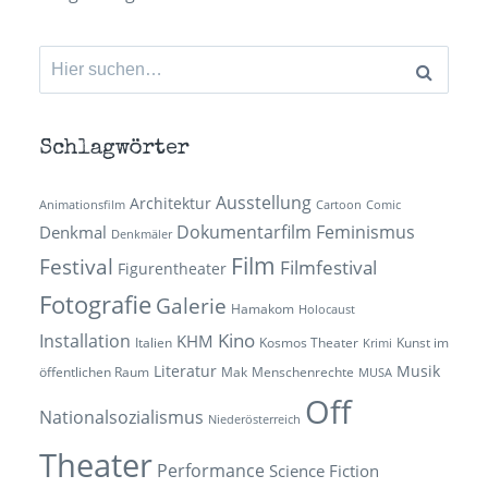
Suchen
nach:
Schlagwörter
Ausstellung
Architektur
Animationsfilm
Cartoon
Comic
Dokumentarfilm
Feminismus
Denkmal
Denkmäler
Film
Festival
Filmfestival
Figurentheater
Fotografie
Galerie
Hamakom
Holocaust
Kino
Installation
KHM
Italien
Kosmos Theater
Kunst im
Krimi
Literatur
Musik
öffentlichen Raum
Mak
Menschenrechte
MUSA
Off
Nationalsozialismus
Niederösterreich
Theater
Performance
Science Fiction