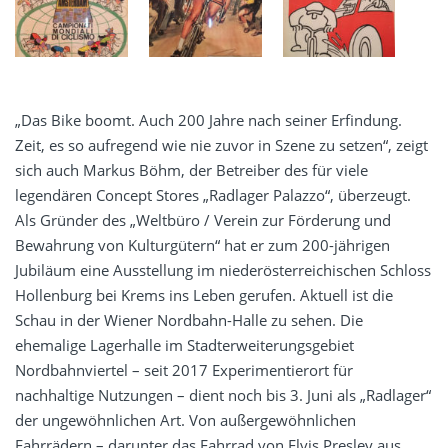
„Das Bike boomt. Auch 200 Jahre nach seiner Erfindung.
Zeit, es so aufregend wie nie zuvor in Szene zu setzen“, zeigt
sich auch Markus Böhm, der Betreiber des für viele
legendären Concept Stores „Radlager Palazzo“, überzeugt.
Als Gründer des „Weltbüro / Verein zur Förderung und
Bewahrung von Kulturgütern“ hat er zum 200-jährigen
Jubiläum eine Ausstellung im niederösterreichischen Schloss
Hollenburg bei Krems ins Leben gerufen. Aktuell ist die
Schau in der Wiener Nordbahn-Halle zu sehen. Die
ehemalige Lagerhalle im Stadterweiterungsgebiet
Nordbahnviertel – seit 2017 Experimentierort für
nachhaltige Nutzungen – dient noch bis 3. Juni als „Radlager“
der ungewöhnlichen Art. Von außergewöhnlichen
Fahrrädern – darunter das Fahrrad von Elvis Presley aus