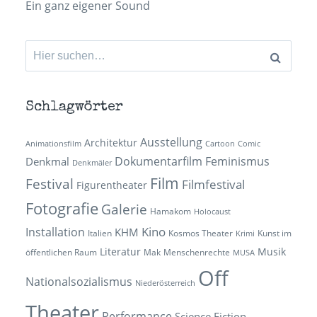
Ein ganz eigener Sound
Suchen
nach:
Schlagwörter
Ausstellung
Architektur
Animationsfilm
Cartoon
Comic
Dokumentarfilm
Feminismus
Denkmal
Denkmäler
Film
Festival
Filmfestival
Figurentheater
Fotografie
Galerie
Hamakom
Holocaust
Kino
Installation
KHM
Italien
Kosmos Theater
Kunst im
Krimi
Literatur
Musik
öffentlichen Raum
Mak
Menschenrechte
MUSA
Off
Nationalsozialismus
Niederösterreich
Theater
Performance
Science Fiction