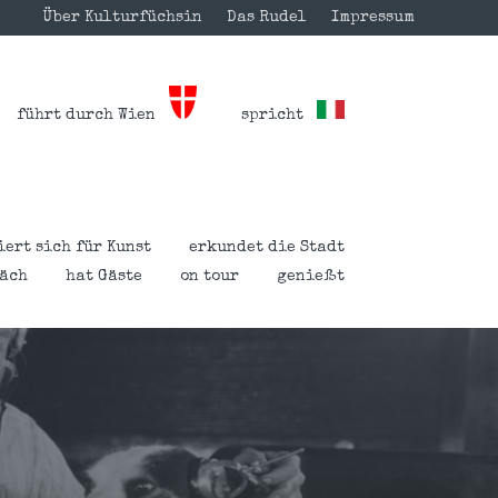
Über Kulturfüchsin
Das Rudel
Impressum
führt durch Wien
spricht
iert sich für Kunst
erkundet die Stadt
räch
hat Gäste
on tour
genießt