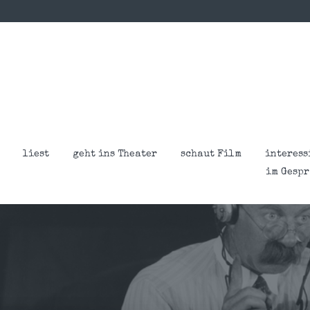
liest
geht ins Theater
schaut Film
interess
im Gesp