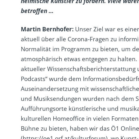
heimische Künstler zu fördern. Viele ware
betroffen …
Martin Bernhofer:
Unser Ziel war es eine
aktuell über alle Corona-Fragen zu informi
Normalität im Programm zu bieten, um 
atmosphärisch etwas entgegen zu halten.
aktueller Wissenschaftsberichterstattung
Podcasts“ wurde dem Informationsbedürfn
Auseinandersetzung mit wissenschaftliche
und Musiksendungen wurden nach dem Sh
Aufführungsorte künstlerische und musik
kulturellen Homeoffice in vielen Formaten
Bühne zu bieten, haben wir das Ö1 Online
(
https://oe1.orf.at/kulturforum
), wo Kunst