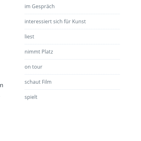
im Gespräch
interessiert sich für Kunst
liest
nimmt Platz
on tour
schaut Film
om
s
spielt