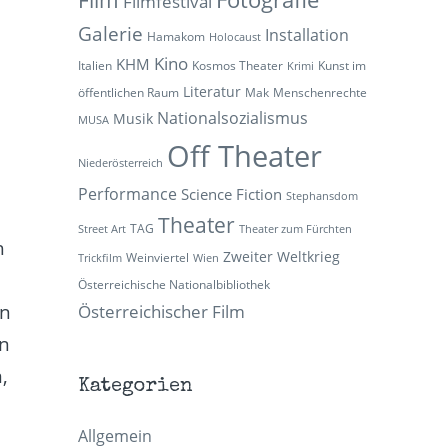
Filmfestival
Galerie
Installation
Hamakom
Holocaust
Kino
KHM
Italien
Kosmos Theater
Kunst im
Krimi
Literatur
öffentlichen Raum
Mak
Menschenrechte
Nationalsozialismus
Musik
MUSA
Off Theater
Niederösterreich
Performance
Science Fiction
Stephansdom
Theater
TAG
Street Art
Theater zum Fürchten
h
Zweiter Weltkrieg
Weinviertel
Trickfilm
Wien
Österreichische Nationalbibliothek
en
Österreichischer Film
en
,
Kategorien
Allgemein