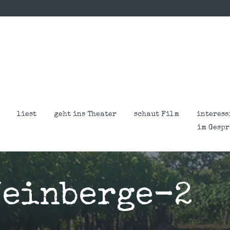
liest
geht ins Theater
schaut Film
interess
im Gesp
einberge-2