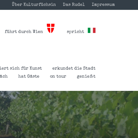
Über Kulturfüchsin
Das Rudel
Impressum
führt durch Wien
spricht
iert sich für Kunst
erkundet die Stadt
räch
hat Gäste
on tour
genießt