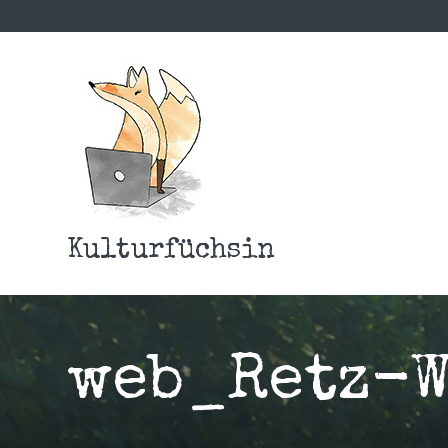
Kulturfüchsin
web_Retz-W