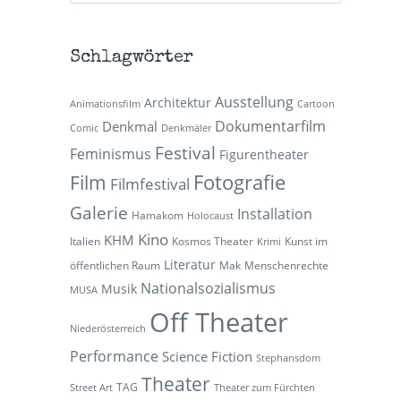
Schlagwörter
Ausstellung
Architektur
Animationsfilm
Cartoon
Dokumentarfilm
Denkmal
Comic
Denkmäler
Festival
Feminismus
Figurentheater
Fotografie
Film
Filmfestival
Galerie
Installation
Hamakom
Holocaust
Kino
KHM
Italien
Kosmos Theater
Kunst im
Krimi
Literatur
öffentlichen Raum
Mak
Menschenrechte
Nationalsozialismus
Musik
MUSA
Off Theater
Niederösterreich
Performance
Science Fiction
Stephansdom
Theater
TAG
Street Art
Theater zum Fürchten