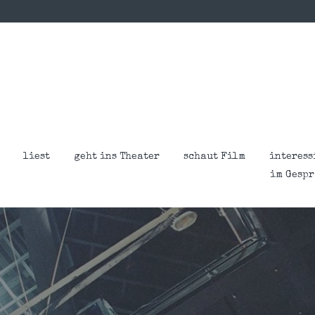
liest
geht ins Theater
schaut Film
interess
im Gesp