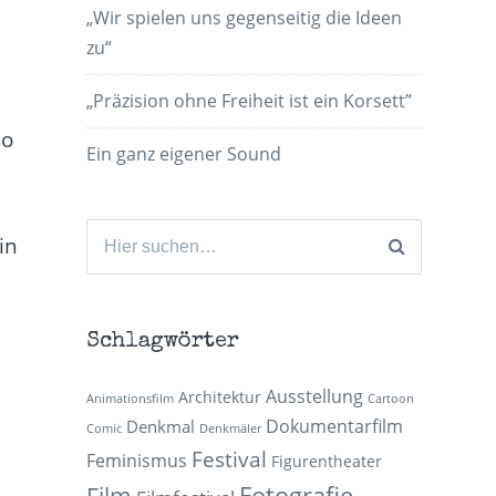
„Wir spielen uns gegenseitig die Ideen
zu“
„Präzision ohne Freiheit ist ein Korsett”
so
Ein ganz eigener Sound
Suchen
in
nach:
Schlagwörter
Ausstellung
Architektur
Animationsfilm
Cartoon
Dokumentarfilm
Denkmal
Comic
Denkmäler
Festival
Feminismus
Figurentheater
Fotografie
Film