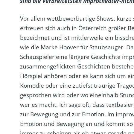
sind die verbreitetsten Improtheater-Ric
Vor allem wettbewerbartige Shows, kurze s
erfreuen sich auch in Österreich großer Be
bezeichnet und ist mittlerweile ein bissc
wie die Marke Hoover für Staubsauger. Da
Schauspieler eine längere Geschichte imp
zusammengeflickten Geschichten bestehen, 
Hörspiel anhören oder es kann sich um ei
Komödie oder eine zutiefst traurige Tragö
gesprochen wird oder wo eineinhalb Stun
wer es macht. Ich sage oft, dass textbasi
zur Bewegung und zur Emotion. Im improvi
Emotion und Bewegung an und kommt so z
immer zu scheinen als ob etwas gerade pas