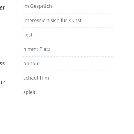
im Gespräch
er
interessiert sich für Kunst
liest
nimmt Platz
ss
on tour
schaut Film
ür
spielt
s
i