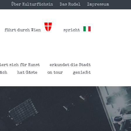
Über Kulturfüchsin
Das Rudel
Impressum
führt durch Wien
spricht
iert sich für Kunst
erkundet die Stadt
räch
hat Gäste
on tour
genießt