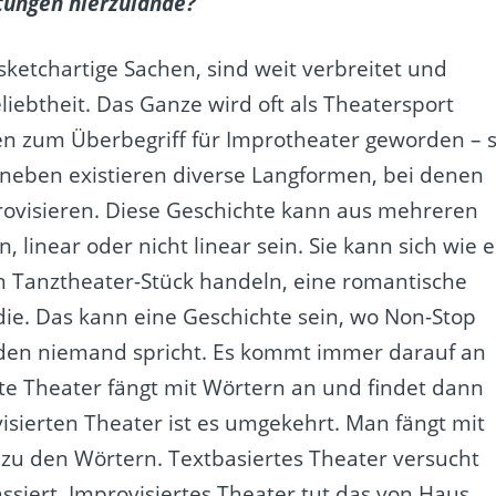
htungen hierzulande?
ketchartige Sachen, sind weit verbreitet und
liebtheit. Das Ganze wird oft als Theatersport
hen zum Überbegriff für Improtheater geworden – 
neben existieren diverse Langformen, bei denen
rovisieren. Diese Geschichte kann aus mehreren
linear oder nicht linear sein. Sie kann sich wie e
n Tanztheater-Stück handeln, eine romantische
die. Das kann eine Geschichte sein, wo Non-Stop
den niemand spricht. Es kommt immer darauf an
erte Theater fängt mit Wörtern an und findet dann
sierten Theater ist es umgekehrt. Man fängt mit
u den Wörtern. Textbasiertes Theater versucht
siert. Improvisiertes Theater tut das von Haus