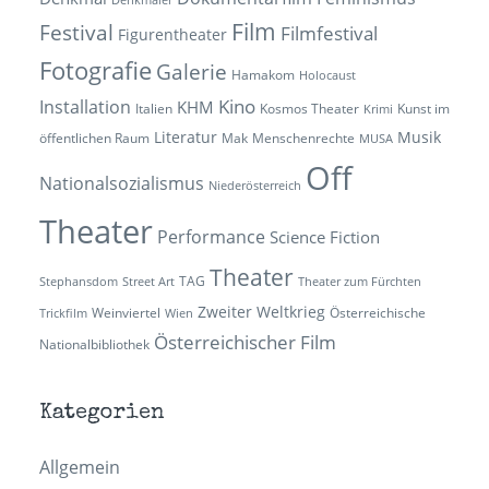
Film
Festival
Filmfestival
Figurentheater
Fotografie
Galerie
Hamakom
Holocaust
Kino
Installation
KHM
Italien
Kosmos Theater
Kunst im
Krimi
Literatur
Musik
öffentlichen Raum
Mak
Menschenrechte
MUSA
Off
Nationalsozialismus
Niederösterreich
Theater
Performance
Science Fiction
Theater
TAG
Stephansdom
Street Art
Theater zum Fürchten
Zweiter Weltkrieg
Weinviertel
Österreichische
Trickfilm
Wien
Österreichischer Film
Nationalbibliothek
Kategorien
Allgemein