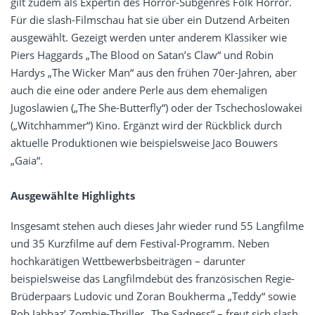
gilt zudem als Expertin des Horror-Subgenres Folk Horror.
Für die slash-Filmschau hat sie über ein Dutzend Arbeiten
ausgewählt. Gezeigt werden unter anderem Klassiker wie
Piers Haggards „The Blood on Satan’s Claw“ und Robin
Hardys „The Wicker Man“ aus den frühen 70er-Jahren, aber
auch die eine oder andere Perle aus dem ehemaligen
Jugoslawien („The She-Butterfly“) oder der Tschechoslowakei
(„Witchhammer“) Kino. Ergänzt wird der Rückblick durch
aktuelle Produktionen wie beispielsweise Jaco Bouwers
„Gaia“.
Ausgewählte Highlights
Insgesamt stehen auch dieses Jahr wieder rund 55 Langfilme
und 35 Kurzfilme auf dem Festival-Programm. Neben
hochkarätigen Wettbewerbsbeiträgen – darunter
beispielsweise das Langfilmdebüt des französischen Regie-
Brüderpaars Ludovic und Zoran Boukherma „Teddy“ sowie
Rob Jabbaz’ Zombie-Thriller „The Sadness“ – freut sich slash