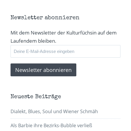
neuem
neuem
neuem
Mail
Fenster
Fenster
Fenster
zu
geöffnet)
geöffnet)
geöffnet)
senden
(Wird
in
Newsletter abonnieren
neuem
Fenster
geöffnet)
Mit dem Newsletter der Kulturfüchsin auf dem
Laufendem bleiben.
Neueste Beiträge
Dialekt, Blues, Soul und Wiener Schmäh
Als Barbie ihre Bezirks-Bubble verließ