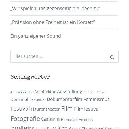
„Wir spielen uns gegenseitig die Ideen zu“
„Präzision ohne Freiheit ist ein Korsett”
Ein ganz eigener Sound
Suchen
nach:
Schlagwörter
Ausstellung
Architektur
Animationsfilm
Cartoon
Comic
Dokumentarfilm
Feminismus
Denkmal
Denkmäler
Film
Festival
Filmfestival
Figurentheater
Fotografie
Galerie
Hamakom
Holocaust
Kino
Installation
KHM
Italien
Kosmos Theater
Kunst im
Krimi