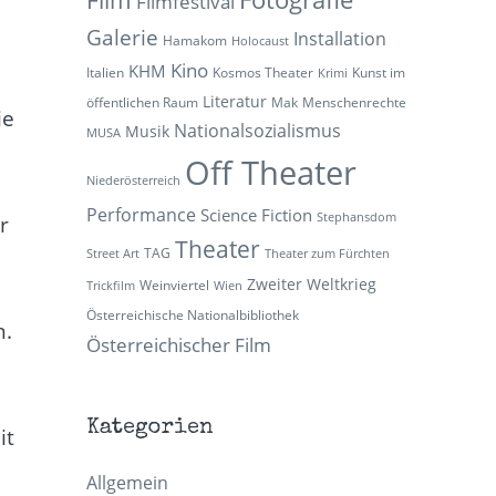
Filmfestival
Galerie
Installation
Hamakom
Holocaust
Kino
KHM
Italien
Kosmos Theater
Kunst im
Krimi
Literatur
öffentlichen Raum
Mak
Menschenrechte
ie
Nationalsozialismus
Musik
MUSA
Off Theater
Niederösterreich
Performance
Science Fiction
Stephansdom
r
Theater
TAG
Street Art
Theater zum Fürchten
Zweiter Weltkrieg
Weinviertel
Trickfilm
Wien
Österreichische Nationalbibliothek
n.
Österreichischer Film
Kategorien
it
Allgemein