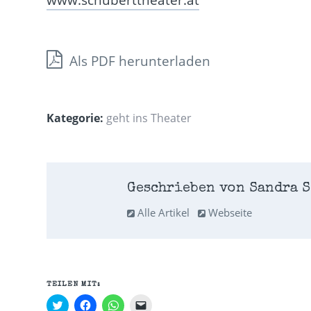
www.schuberttheater.at
Als PDF herunterladen
Kategorie:
geht ins Theater
Geschrieben von Sandra S
Alle Artikel
Webseite
TEILEN MIT:
Klick,
Klick,
Klicken,
Klicken,