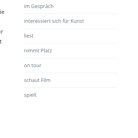
im Gespräch
ie
interessiert sich für Kunst
ür
liest
t
nimmt Platz
on tour
schaut Film
spielt