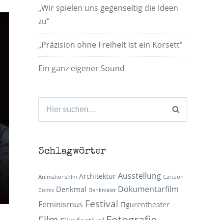
„Wir spielen uns gegenseitig die Ideen
zu“
„Präzision ohne Freiheit ist ein Korsett”
Ein ganz eigener Sound
Suchen
nach:
Schlagwörter
Ausstellung
Architektur
Animationsfilm
Cartoon
Dokumentarfilm
Denkmal
Comic
Denkmäler
Festival
Feminismus
Figurentheater
Fotografie
Film