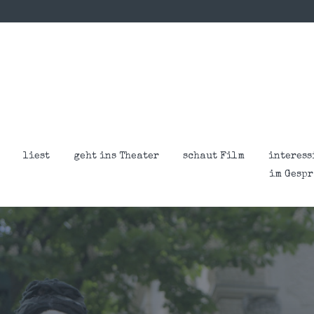
liest
geht ins Theater
schaut Film
interess
im Gesp