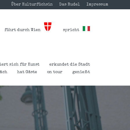
Über Kulturfüchsin
Das Rudel
Impressum
führt durch Wien
spricht
iert sich für Kunst
erkundet die Stadt
räch
hat Gäste
on tour
genießt