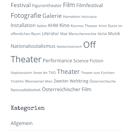
Film
Festival
Filmfestival
Figurentheater
Fotografie
Galerie
Hamakom
Holocaust
Kino
Installation
KHM
Italien
Kosmos Theater
Kunst im
Krimi
Literatur
Musik
öffentlichen Raum
Mak
Menschenrechte
MUSA
Off
Nationalsozialismus
Niederösterreich
Theater
Performance
Science Fiction
Theater
TAG
Stephansdom
Street Art
Theater zum Fürchten
Zweiter Weltkrieg
Weinviertel
Österreichische
Trickfilm
Wien
Österreichischer Film
Nationalbibliothek
Kategorien
Allgemein