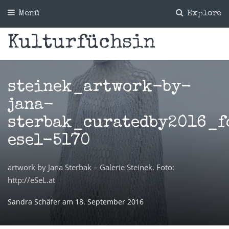
Menü
Explore
Kulturfüchsin
steinek_artwork-by-
jana-
sterbak_curatedby2016_f
esel-5170
artwork by Jana Sterbak – Galerie Steinek. Foto:
http://eSeL.at
Sandra Schäfer
am
18. September 2016