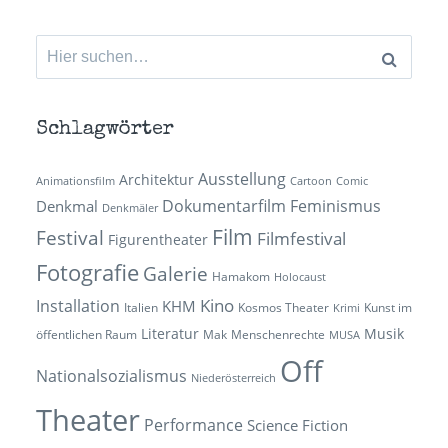
Suchen
nach:
Schlagwörter
Ausstellung
Architektur
Animationsfilm
Cartoon
Comic
Dokumentarfilm
Feminismus
Denkmal
Denkmäler
Film
Festival
Filmfestival
Figurentheater
Fotografie
Galerie
Hamakom
Holocaust
Kino
Installation
KHM
Italien
Kosmos Theater
Kunst im
Krimi
Literatur
Musik
öffentlichen Raum
Mak
Menschenrechte
MUSA
Off
Nationalsozialismus
Niederösterreich
Theater
Performance
Science Fiction