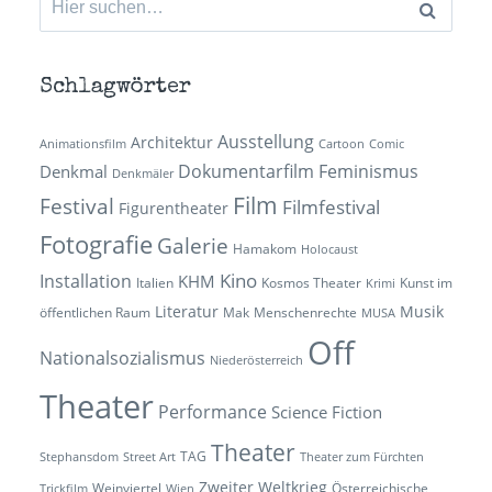
nach:
Schlagwörter
Ausstellung
Architektur
Animationsfilm
Cartoon
Comic
Dokumentarfilm
Feminismus
Denkmal
Denkmäler
Film
Festival
Filmfestival
Figurentheater
Fotografie
Galerie
Hamakom
Holocaust
Kino
Installation
KHM
Italien
Kosmos Theater
Kunst im
Krimi
Literatur
Musik
öffentlichen Raum
Mak
Menschenrechte
MUSA
Off
Nationalsozialismus
Niederösterreich
Theater
Performance
Science Fiction
Theater
TAG
Stephansdom
Street Art
Theater zum Fürchten
Zweiter Weltkrieg
Weinviertel
Österreichische
Trickfilm
Wien