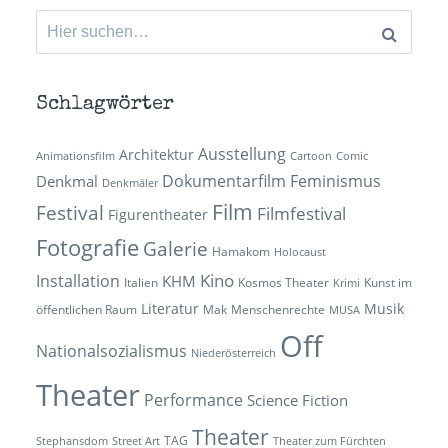
Suchen
nach:
Schlagwörter
Ausstellung
Architektur
Animationsfilm
Cartoon
Comic
Dokumentarfilm
Feminismus
Denkmal
Denkmäler
Film
Festival
Filmfestival
Figurentheater
Fotografie
Galerie
Hamakom
Holocaust
Kino
Installation
KHM
Italien
Kosmos Theater
Kunst im
Krimi
Literatur
Musik
öffentlichen Raum
Mak
Menschenrechte
MUSA
Off
Nationalsozialismus
Niederösterreich
Theater
Performance
Science Fiction
Theater
TAG
Stephansdom
Street Art
Theater zum Fürchten