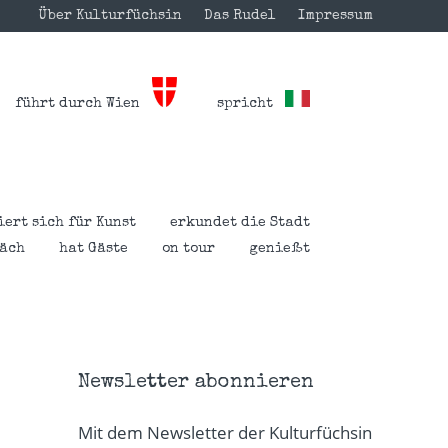
Über Kulturfüchsin
Das Rudel
Impressum
führt durch Wien
spricht
iert sich für Kunst
erkundet die Stadt
räch
hat Gäste
on tour
genießt
Newsletter abonnieren
Mit dem Newsletter der Kulturfüchsin