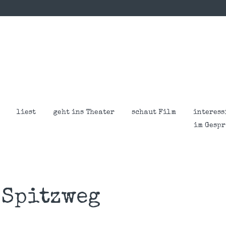
liest
geht ins Theater
schaut Film
interess
im Gesp
 Spitzweg