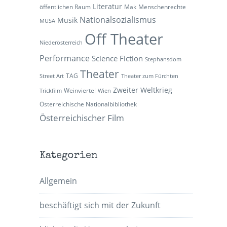
Literatur
öffentlichen Raum
Mak
Menschenrechte
Nationalsozialismus
Musik
MUSA
Off Theater
Niederösterreich
Performance
Science Fiction
Stephansdom
Theater
TAG
Street Art
Theater zum Fürchten
Zweiter Weltkrieg
Weinviertel
Trickfilm
Wien
Österreichische Nationalbibliothek
Österreichischer Film
Kategorien
Allgemein
beschäftigt sich mit der Zukunft