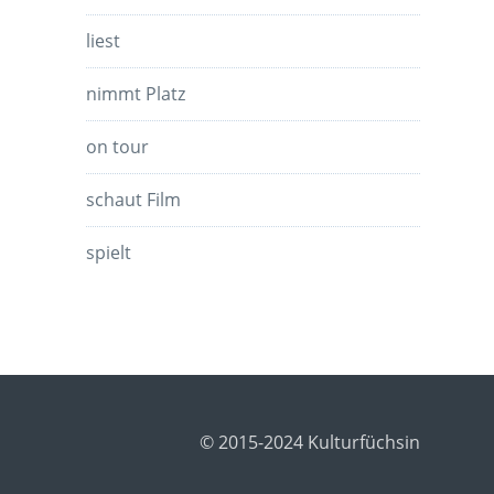
liest
nimmt Platz
on tour
schaut Film
spielt
© 2015-2024 Kulturfüchsin