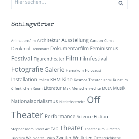
nach:
Schlagwörter
Ausstellung
Architektur
Animationsfilm
Cartoon
Comic
Dokumentarfilm
Feminismus
Denkmal
Denkmäler
Film
Festival
Filmfestival
Figurentheater
Fotografie
Galerie
Hamakom
Holocaust
Kino
Installation
KHM
Italien
Kosmos Theater
Kunst im
Krimi
Literatur
Musik
öffentlichen Raum
Mak
Menschenrechte
MUSA
Off
Nationalsozialismus
Niederösterreich
Theater
Performance
Science Fiction
Theater
TAG
Stephansdom
Street Art
Theater zum Fürchten
Zweiter Weltkrieg
Weinviertel
Österreichische
Trickfilm
Wien