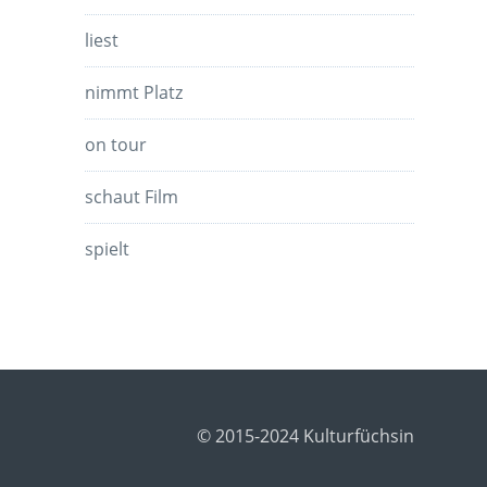
liest
nimmt Platz
on tour
schaut Film
spielt
© 2015-2024 Kulturfüchsin