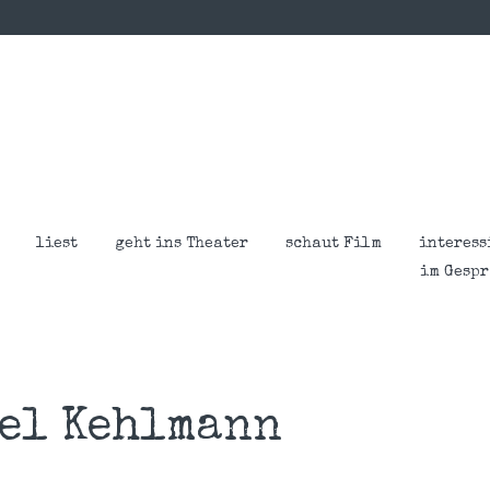
liest
geht ins Theater
schaut Film
interess
im Gesp
el Kehlmann