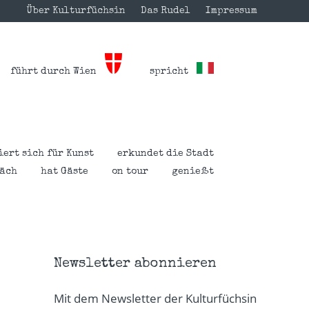
Über Kulturfüchsin
Das Rudel
Impressum
führt durch Wien
spricht
iert sich für Kunst
erkundet die Stadt
räch
hat Gäste
on tour
genießt
Newsletter abonnieren
Mit dem Newsletter der Kulturfüchsin