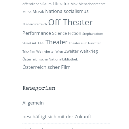
Literatur
öffentlichen Raum
Mak
Menschenrechte
Nationalsozialismus
Musik
MUSA
Off Theater
Niederösterreich
Performance
Science Fiction
Stephansdom
Theater
TAG
Street Art
Theater zum Fürchten
Zweiter Weltkrieg
Weinviertel
Trickfilm
Wien
Österreichische Nationalbibliothek
Österreichischer Film
Kategorien
Allgemein
beschäftigt sich mit der Zukunft