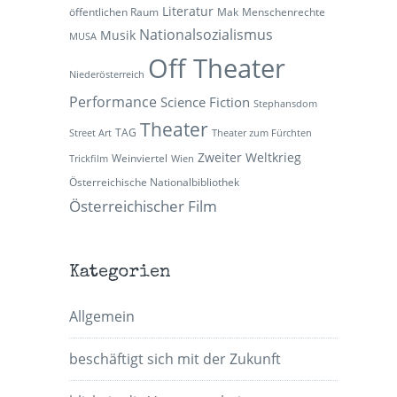
Literatur
öffentlichen Raum
Mak
Menschenrechte
Nationalsozialismus
Musik
MUSA
Off Theater
Niederösterreich
Performance
Science Fiction
Stephansdom
Theater
TAG
Street Art
Theater zum Fürchten
Zweiter Weltkrieg
Weinviertel
Trickfilm
Wien
Österreichische Nationalbibliothek
Österreichischer Film
Kategorien
Allgemein
beschäftigt sich mit der Zukunft