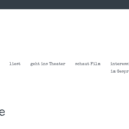
liest
geht ins Theater
schaut Film
interess
im Gesp
e