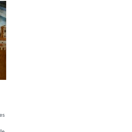
es
le.