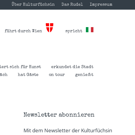
Über Kulturfüchsin
Das Rudel
Impressum
führt durch Wien
spricht
iert sich für Kunst
erkundet die Stadt
räch
hat Gäste
on tour
genießt
Newsletter abonnieren
Mit dem Newsletter der Kulturfüchsin