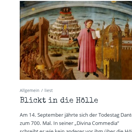
Allgemein
liest
Blickt in die Hölle
Am 14. September jährte sich der Todestag Dant
zum 700. Mal. In seiner „Divina Commedia“
schreibt er wie kein anderer vor ihm über die Höl