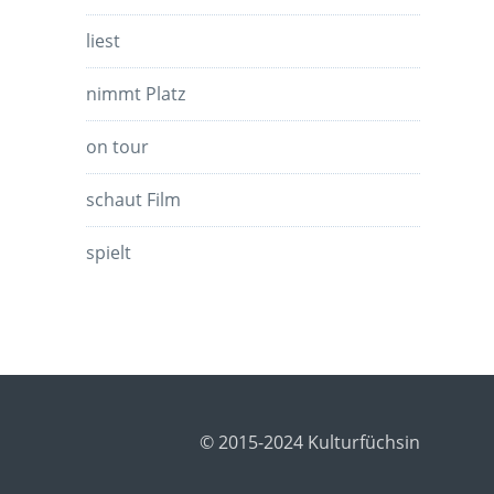
liest
nimmt Platz
on tour
schaut Film
spielt
© 2015-2024 Kulturfüchsin