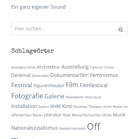
Ein ganz eigener Sound
Suchen
nach:
Schlagwörter
Ausstellung
Architektur
Animationsfilm
Cartoon
Comic
Dokumentarfilm
Feminismus
Denkmal
Denkmäler
Film
Festival
Filmfestival
Figurentheater
Fotografie
Galerie
Hamakom
Holocaust
Kino
Installation
KHM
Italien
Kosmos Theater
Kunst im
Krimi
Literatur
Musik
öffentlichen Raum
Mak
Menschenrechte
MUSA
Off
Nationalsozialismus
Niederösterreich