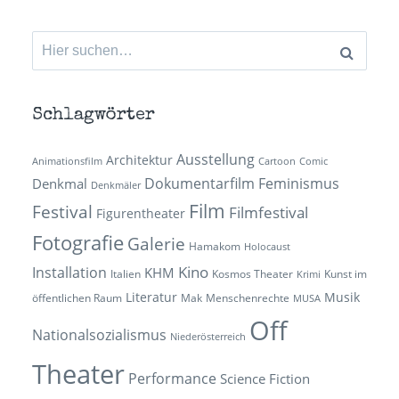
Suchen
nach:
Schlagwörter
Ausstellung
Architektur
Animationsfilm
Cartoon
Comic
Dokumentarfilm
Feminismus
Denkmal
Denkmäler
Film
Festival
Filmfestival
Figurentheater
Fotografie
Galerie
Hamakom
Holocaust
Kino
Installation
KHM
Italien
Kosmos Theater
Kunst im
Krimi
Literatur
Musik
öffentlichen Raum
Mak
Menschenrechte
MUSA
Off
Nationalsozialismus
Niederösterreich
Theater
Performance
Science Fiction