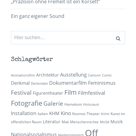
„Präzision ohne Freiheit ist ein Korsett”
Ein ganz eigener Sound
Suchen
nach:
Schlagwörter
Ausstellung
Architektur
Animationsfilm
Cartoon
Comic
Dokumentarfilm
Feminismus
Denkmal
Denkmäler
Film
Festival
Filmfestival
Figurentheater
Fotografie
Galerie
Hamakom
Holocaust
Kino
Installation
KHM
Italien
Kosmos Theater
Kunst im
Krimi
Literatur
Musik
öffentlichen Raum
Mak
Menschenrechte
MUSA
Off
Nationalsozialismus
Niederösterreich