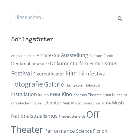
Suchen
nach:
Schlagwörter
Ausstellung
Architektur
Animationsfilm
Cartoon
Comic
Dokumentarfilm
Feminismus
Denkmal
Denkmäler
Film
Festival
Filmfestival
Figurentheater
Fotografie
Galerie
Hamakom
Holocaust
Kino
Installation
KHM
Italien
Kosmos Theater
Kunst im
Krimi
Literatur
Musik
öffentlichen Raum
Mak
Menschenrechte
MUSA
Off
Nationalsozialismus
Niederösterreich
Theater
Performance
Science Fiction