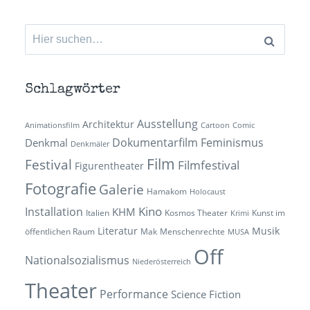
Suchen
nach:
Schlagwörter
Ausstellung
Architektur
Animationsfilm
Cartoon
Comic
Dokumentarfilm
Feminismus
Denkmal
Denkmäler
Film
Festival
Filmfestival
Figurentheater
Fotografie
Galerie
Hamakom
Holocaust
Kino
Installation
KHM
Italien
Kosmos Theater
Kunst im
Krimi
Literatur
Musik
öffentlichen Raum
Mak
Menschenrechte
MUSA
Off
Nationalsozialismus
Niederösterreich
Theater
Performance
Science Fiction