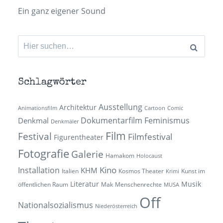
Ein ganz eigener Sound
Suchen
nach:
Schlagwörter
Ausstellung
Architektur
Animationsfilm
Cartoon
Comic
Dokumentarfilm
Feminismus
Denkmal
Denkmäler
Film
Festival
Filmfestival
Figurentheater
Fotografie
Galerie
Hamakom
Holocaust
Kino
Installation
KHM
Italien
Kosmos Theater
Kunst im
Krimi
Literatur
Musik
öffentlichen Raum
Mak
Menschenrechte
MUSA
Off
Nationalsozialismus
Niederösterreich