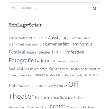
Suchen
nach:
Schlagwörter
Ausstellung
Architektur
Animationsfilm
Cartoon
Comic
Dokumentarfilm
Feminismus
Denkmal
Denkmäler
Film
Festival
Filmfestival
Figurentheater
Fotografie
Galerie
Hamakom
Holocaust
Kino
Installation
KHM
Italien
Kosmos Theater
Kunst im
Krimi
Literatur
Musik
öffentlichen Raum
Mak
Menschenrechte
MUSA
Off
Nationalsozialismus
Niederösterreich
Theater
Performance
Science Fiction
Theater
TAG
Stephansdom
Street Art
Theater zum Fürchten