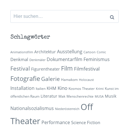
Suchen
nach:
Schlagwörter
Ausstellung
Architektur
Animationsfilm
Cartoon
Comic
Dokumentarfilm
Feminismus
Denkmal
Denkmäler
Film
Festival
Filmfestival
Figurentheater
Fotografie
Galerie
Hamakom
Holocaust
Kino
Installation
KHM
Italien
Kosmos Theater
Kunst im
Krimi
Literatur
Musik
öffentlichen Raum
Mak
Menschenrechte
MUSA
Off
Nationalsozialismus
Niederösterreich
Theater
Performance
Science Fiction