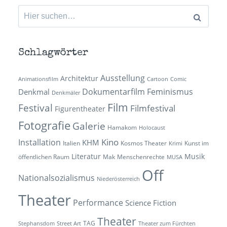
Suchen
nach:
Schlagwörter
Ausstellung
Architektur
Animationsfilm
Cartoon
Comic
Dokumentarfilm
Feminismus
Denkmal
Denkmäler
Film
Festival
Filmfestival
Figurentheater
Fotografie
Galerie
Hamakom
Holocaust
Kino
Installation
KHM
Italien
Kosmos Theater
Kunst im
Krimi
Literatur
Musik
öffentlichen Raum
Mak
Menschenrechte
MUSA
Off
Nationalsozialismus
Niederösterreich
Theater
Performance
Science Fiction
Theater
TAG
Stephansdom
Street Art
Theater zum Fürchten