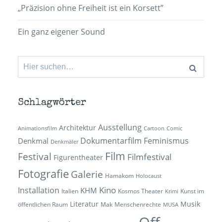
„Präzision ohne Freiheit ist ein Korsett”
Ein ganz eigener Sound
Suchen
nach:
Schlagwörter
Ausstellung
Architektur
Animationsfilm
Cartoon
Comic
Dokumentarfilm
Feminismus
Denkmal
Denkmäler
Film
Festival
Filmfestival
Figurentheater
Fotografie
Galerie
Hamakom
Holocaust
Kino
Installation
KHM
Italien
Kosmos Theater
Kunst im
Krimi
Literatur
Musik
öffentlichen Raum
Mak
Menschenrechte
MUSA