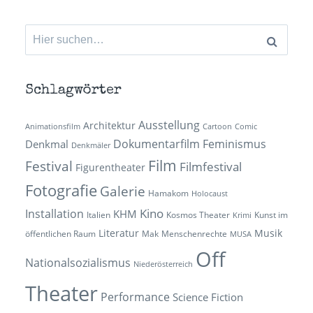
Suchen
nach:
Schlagwörter
Ausstellung
Architektur
Animationsfilm
Cartoon
Comic
Dokumentarfilm
Feminismus
Denkmal
Denkmäler
Film
Festival
Filmfestival
Figurentheater
Fotografie
Galerie
Hamakom
Holocaust
Kino
Installation
KHM
Italien
Kosmos Theater
Kunst im
Krimi
Literatur
Musik
öffentlichen Raum
Mak
Menschenrechte
MUSA
Off
Nationalsozialismus
Niederösterreich
Theater
Performance
Science Fiction