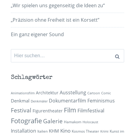
„Wir spielen uns gegenseitig die Ideen zu“
„Präzision ohne Freiheit ist ein Korsett”
Ein ganz eigener Sound
Suchen
nach:
Schlagwörter
Ausstellung
Architektur
Animationsfilm
Cartoon
Comic
Dokumentarfilm
Feminismus
Denkmal
Denkmäler
Film
Festival
Filmfestival
Figurentheater
Fotografie
Galerie
Hamakom
Holocaust
Kino
Installation
KHM
Italien
Kosmos Theater
Kunst im
Krimi