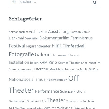
nach:
Schlagwörter
Ausstellung
Architektur
Animationsfilm
Cartoon
Comic
Dokumentarfilm
Feminismus
Denkmal
Denkmäler
Film
Festival
Filmfestival
Figurentheater
Fotografie
Galerie
Hamakom
Holocaust
Kino
Installation
KHM
Italien
Kosmos Theater
Kunst im
Krimi
Literatur
Musik
öffentlichen Raum
Mak
Menschenrechte
MUSA
Off
Nationalsozialismus
Niederösterreich
Theater
Performance
Science Fiction
Theater
TAG
Stephansdom
Street Art
Theater zum Fürchten
Zweiter Weltkrieg
Weinviertel
Österreichische
Trickfilm
Wien