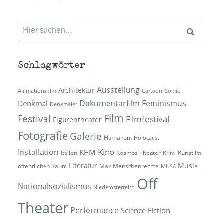
Suchen
nach:
Schlagwörter
Ausstellung
Architektur
Animationsfilm
Cartoon
Comic
Dokumentarfilm
Feminismus
Denkmal
Denkmäler
Film
Festival
Filmfestival
Figurentheater
Fotografie
Galerie
Hamakom
Holocaust
Kino
Installation
KHM
Italien
Kosmos Theater
Kunst im
Krimi
Literatur
Musik
öffentlichen Raum
Mak
Menschenrechte
MUSA
Off
Nationalsozialismus
Niederösterreich
Theater
Performance
Science Fiction