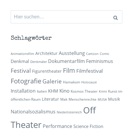
Suchen
nach:
Schlagwörter
Ausstellung
Architektur
Animationsfilm
Cartoon
Comic
Dokumentarfilm
Feminismus
Denkmal
Denkmäler
Film
Festival
Filmfestival
Figurentheater
Fotografie
Galerie
Hamakom
Holocaust
Kino
Installation
KHM
Italien
Kosmos Theater
Kunst im
Krimi
Literatur
Musik
öffentlichen Raum
Mak
Menschenrechte
MUSA
Off
Nationalsozialismus
Niederösterreich
Theater
Performance
Science Fiction