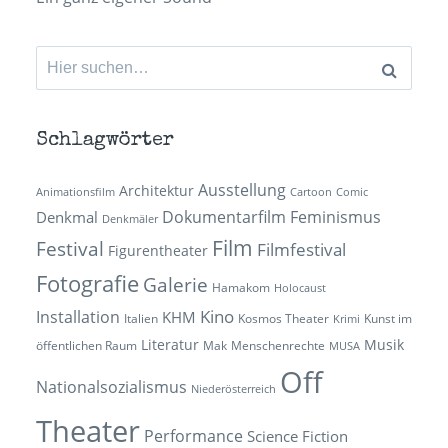
Suchen
nach:
Schlagwörter
Ausstellung
Architektur
Animationsfilm
Cartoon
Comic
Dokumentarfilm
Feminismus
Denkmal
Denkmäler
Film
Festival
Filmfestival
Figurentheater
Fotografie
Galerie
Hamakom
Holocaust
Kino
Installation
KHM
Italien
Kosmos Theater
Kunst im
Krimi
Literatur
Musik
öffentlichen Raum
Mak
Menschenrechte
MUSA
Off
Nationalsozialismus
Niederösterreich
Theater
Performance
Science Fiction