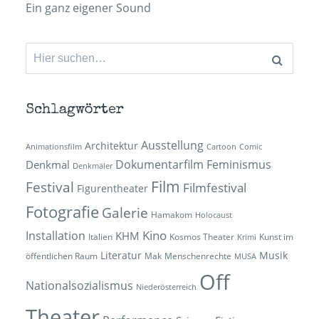
Ein ganz eigener Sound
Suchen
nach:
Schlagwörter
Ausstellung
Architektur
Animationsfilm
Cartoon
Comic
Dokumentarfilm
Feminismus
Denkmal
Denkmäler
Film
Festival
Filmfestival
Figurentheater
Fotografie
Galerie
Hamakom
Holocaust
Kino
Installation
KHM
Italien
Kosmos Theater
Kunst im
Krimi
Literatur
Musik
öffentlichen Raum
Mak
Menschenrechte
MUSA
Off
Nationalsozialismus
Niederösterreich
Theater