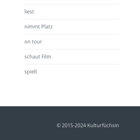
liest
nimmt Platz
on tour
schaut Film
spielt
© 2015-2024 Kulturfüchsin