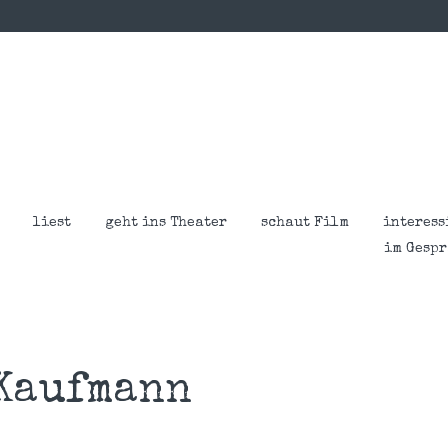
liest
geht ins Theater
schaut Film
interess
im Gesp
Kaufmann