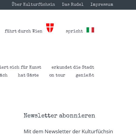
Über Kulturfüchsin
Das Rudel
Impressum
führt durch Wien
spricht
iert sich für Kunst
erkundet die Stadt
räch
hat Gäste
on tour
genießt
Newsletter abonnieren
Mit dem Newsletter der Kulturfüchsin