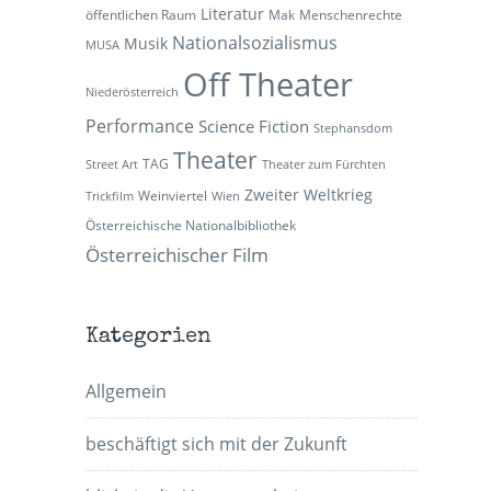
Literatur
öffentlichen Raum
Mak
Menschenrechte
Nationalsozialismus
Musik
MUSA
Off Theater
Niederösterreich
Performance
Science Fiction
Stephansdom
Theater
TAG
Street Art
Theater zum Fürchten
Zweiter Weltkrieg
Weinviertel
Trickfilm
Wien
Österreichische Nationalbibliothek
Österreichischer Film
Kategorien
Allgemein
beschäftigt sich mit der Zukunft