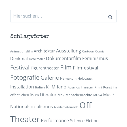
Suchen
nach:
Schlagwörter
Ausstellung
Architektur
Animationsfilm
Cartoon
Comic
Dokumentarfilm
Feminismus
Denkmal
Denkmäler
Film
Festival
Filmfestival
Figurentheater
Fotografie
Galerie
Hamakom
Holocaust
Kino
Installation
KHM
Italien
Kosmos Theater
Kunst im
Krimi
Literatur
Musik
öffentlichen Raum
Mak
Menschenrechte
MUSA
Off
Nationalsozialismus
Niederösterreich
Theater
Performance
Science Fiction