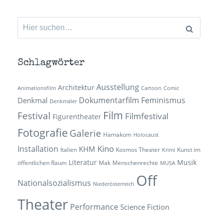
Suchen
nach:
Schlagwörter
Ausstellung
Architektur
Animationsfilm
Cartoon
Comic
Dokumentarfilm
Feminismus
Denkmal
Denkmäler
Film
Festival
Filmfestival
Figurentheater
Fotografie
Galerie
Hamakom
Holocaust
Kino
Installation
KHM
Italien
Kosmos Theater
Kunst im
Krimi
Literatur
Musik
öffentlichen Raum
Mak
Menschenrechte
MUSA
Off
Nationalsozialismus
Niederösterreich
Theater
Performance
Science Fiction