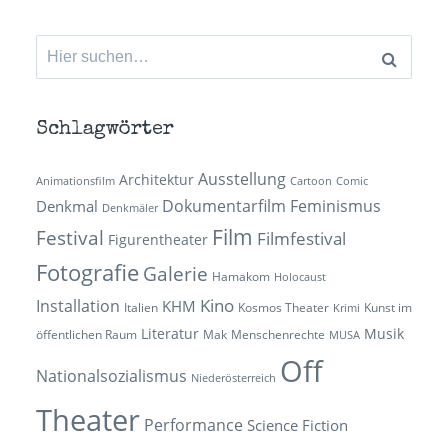
Suchen
nach:
Schlagwörter
Ausstellung
Architektur
Animationsfilm
Cartoon
Comic
Dokumentarfilm
Feminismus
Denkmal
Denkmäler
Film
Festival
Filmfestival
Figurentheater
Fotografie
Galerie
Hamakom
Holocaust
Kino
Installation
KHM
Italien
Kosmos Theater
Kunst im
Krimi
Literatur
Musik
öffentlichen Raum
Mak
Menschenrechte
MUSA
Off
Nationalsozialismus
Niederösterreich
Theater
Performance
Science Fiction