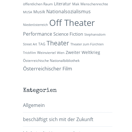
Literatur
öffentlichen Raum
Mak
Menschenrechte
Nationalsozialismus
Musik
MUSA
Off Theater
Niederösterreich
Performance
Science Fiction
Stephansdom
Theater
TAG
Street Art
Theater zum Fürchten
Zweiter Weltkrieg
Weinviertel
Trickfilm
Wien
Österreichische Nationalbibliothek
Österreichischer Film
Kategorien
Allgemein
beschäftigt sich mit der Zukunft