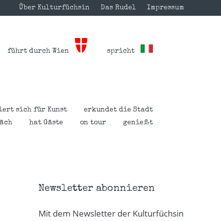
Über Kulturfüchsin
Das Rudel
Impressum
führt durch Wien
spricht
iert sich für Kunst
erkundet die Stadt
räch
hat Gäste
on tour
genießt
Newsletter abonnieren
Mit dem Newsletter der Kulturfüchsin