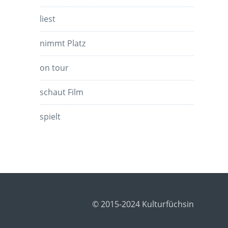
liest
nimmt Platz
on tour
schaut Film
spielt
© 2015-2024 Kulturfüchsin