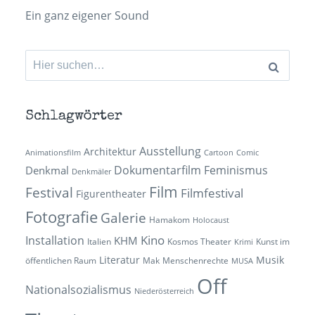
Ein ganz eigener Sound
Suchen
nach:
Schlagwörter
Ausstellung
Architektur
Animationsfilm
Cartoon
Comic
Dokumentarfilm
Feminismus
Denkmal
Denkmäler
Film
Festival
Filmfestival
Figurentheater
Fotografie
Galerie
Hamakom
Holocaust
Kino
Installation
KHM
Italien
Kosmos Theater
Kunst im
Krimi
Literatur
Musik
öffentlichen Raum
Mak
Menschenrechte
MUSA
Off
Nationalsozialismus
Niederösterreich